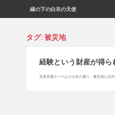
S
縁の下の白衣の天使
k
i
p
t
o
タグ:
被災地
m
a
i
n
経験という財産が得ら
c
o
n
災害支援ナースはその名の通り、被災地に出向
t
e
n
t